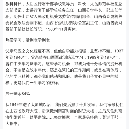
教科科长，太岳区行署干部学校教导员、科长，太岳师范学校党总
支部书记，太岳行署干部学校校务主任，山西公学科长、部主任等
职。历任山西省人民政府机关党委宣传部副部长、山西省直属机关
委员会政法委副书记、山西省委组织部办公室副主任、山西省委财
贸部干部处处长等职。1983年11月离休。
热爱学习，活到老学到老
父亲马应之文化程度不高，但他自学能力很强，且坚持不懈。1937
年到1940年，父亲曾在山西军政训练班学习；1969年到1970年，
曾在中央学习班学习。这些学习机会，都成为他十分珍惜的提升机
会。不论是在战争年代，还是在繁忙的工作期间，或是在离休后，
他的学习精神，都令我们感动和佩服。他是我们子女心目中的楷
模，更是我们一生学习的榜样。
展开剩余84%
从1949年进了太原城以后，我们先后搬了十几次家。我们家最初住
在山西省政府大院，后来搬到南宫对面的财贸大楼，之后又住到南
海街附近的一处平房院……每次搬家，全家最头疼的，莫过于那一
大摞书。