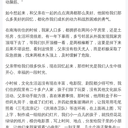
动脑筋。”
如今想起来，和父亲在一起的点点滴滴都那么美好。他留给我们那
么多美好的回忆，都化作我们成长的动力和战胜困难的勇气。
在南海街住的时候，我家人口多，都拥挤在两间小平房里，还是土
坯房，生活环境很差。有一年下暴雨，多亏邻居从外面发现我家房
顶塌下去了，等我们扒开顶棚一看，是两根椽断了，这要是掉下来
后果不堪设想。看到这情景，父亲没有怨天尤人，而是积极采取了
应急措施，找来两根木头顶上，及时缓解了危险。
父亲带给我们很多快乐，现在回忆起来，那些时光是我们人生中很
开心、幸福的一段时光。
小时候，文化生活远没有现在丰富，电影院、剧院都少得可怜。我
们住的院里有二十多户人家，孩子们除了玩耍，没有其他文化娱乐
活动。父亲动手能力强，喜欢琢磨事情。那时候，他用鞋盒子和一
些药丸筒子，做成了幻灯机，并四处搜集玻璃碎片，让我哥用毛笔
照着《三毛流浪记》《洪湖赤卫队》等连环画，在上面画上图，写
上字，制作成一组组的幻灯片。我们小一点儿的孩子，就找些花花
绿绿的纸片，模仿电影票，写上时间、地点，分发给院子里的小朋
友，让他们来我家观看“小电影”。一到天黑，几十个孩子聚集在一