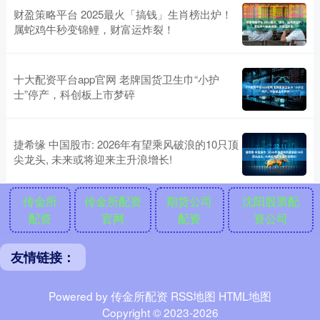
财盈策略平台 2025最火「搞钱」生肖榜出炉！
属蛇鸡牛秒变锦鲤，财富运炸裂！
十大配资平台app官网 老牌国货卫生巾“小护
士”停产，科创板上市梦碎
捷希缘 中国股市: 2026年有望乘风破浪的10只顶
尖龙头, 未来或将迎来主升浪增长!
传金所
传金所配资
期货公司
沈阳股票配
配资
官网
配资
资公司
友情链接：
Powered by
传金所配资
RSS地图
HTML地图
Copyright
© 2023-2026