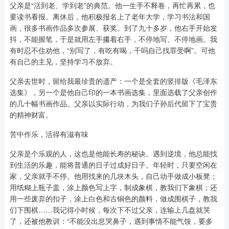
父亲是“活到老、学到老”的典范。他一生手不释卷，再忙再累，也
要读书看报。离休后，他积极报名上了老年大学，学习书法和国
画，很多书画作品多次参展、获奖。到了九十多岁，他右手开始发
抖，不能握笔，于是就用左手攥着右手，不停地写、不停地画。我
有时忍不住劝他，“别写了，有吃有喝，干吗自己找罪受啊”。可他
有自己的主见，坚持学习不放弃。
父亲去世时，留给我最珍贵的遗产：一个是全套的竖排版《毛泽东
选集》，另一个是他自己印的一本书画选集，里面选载了父亲创作
的几十幅书画作品。父亲以实际行动，为我们子孙后代留下了宝贵
的精神财富。
苦中作乐，活得有滋有味
父亲是个乐观的人，这也是他能长寿的秘诀。遇到逆境，他总能找
到生活的乐趣，能将普通的日子过成好日子。年轻时，只要空闲在
家，父亲就手不停。他用找来的几块木头，自己动手做成小板凳；
用纸糊上瓶子盖，涂上颜色写上字，制成象棋，教我们下象棋；还
用一些废弃的扣子，涂上白色和古铜色的颜料，做成围棋子，教我
们下围棋……我记得小时候，每次下不过父亲，连输上几盘就哭
了，还被他教训：“不能没出息哭鼻子，遇到事情不能气馁，要多