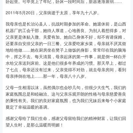
卧起坐。可毕竟上了年纪，卧床一段时间后，脏器逐渐衰弱……
2011年5月20日，父亲病逝于太原，享年九十八岁。
我母亲也是长治沁县人，抗战时期参加的革命。她退休前，是山西
机器厂的工会干部，她待人厚道，心地善良、为别人着想得多，对
父亲更是体贴入微、关爱有加。她自己身体不好，却不肯请保姆，
还要亲自安排父亲的一日三餐。父亲爱吃家乡菜，母亲就不厌其烦
地给他做……她在厨房坐在凳子上做饭的身影，常常印在我的脑海
中，挥之不去。每天清晨，母亲起床的第一件事，就是倒一杯白开
水给父亲送到床前。这是他们很多年养成的习惯。那天早上，都过
了七点，母亲还没有过来，父亲觉得不对劲，就去母亲房间，看到
母亲摔倒在地上……那一年，母亲八十八岁。
父母一生相濡以沫，虽然偶尔也会吵几句，但很少大生气，我们的
家庭氛围总是和睦融洽。这与父亲乐观开朗的性格与母亲慈爱善良
的秉性有关。我们的良好家庭氛围，也为我们兄妹后来每个小家庭
奠定了幸福温暖的基调。
感谢父母给了我们生命，感谢父母留给我们的精神财富，让我们回
望人生时，是那么温暖而明媚！