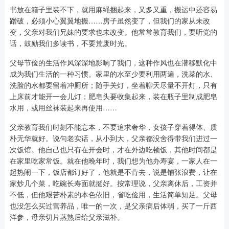
书放在箱子里装不下，就用麻绳捆起来，又多又重，搬运中还容易
蹭破，必须小心翼翼地搬……房子虽然变了，但我们的家从未改
变，父亲对我们兄妹的要求也未改变。他常常教育我们，要听党的
话，鼓励我们多读书，不要荒废时光。
父母节俭的生活作风深深地影响了我们，这种作风也在潜移默化中
成为我们生活的一种习惯。家里的水至少要利用两遍，洗菜的水、
洗脸的水都要留着冲厕所；随手关灯，坐着聊天尽量不开灯，只有
上床前才能开一会儿灯；肥皂头要收集起来，装在瓶子里制成肥皂
水用，或用丝袜装起来再使用……
父亲教育我们时刻不能忘本，不要追求奢华，女孩子穿着得体、质
朴无华就好。说句老实话，从小到大，父亲都没舍得带我们进过一
次饭馆。他自己也只有在开会时，才在外边吃顿饭，其他时间都是
在家里吃家常饭。就在他晚年时，我们想为他办寿宴，一家人在一
起热闹一下，饭店都订好了，他就是不肯去，说是铺张浪费，让在
家炒几个菜，吃碗长寿面就挺好。按常理说，父亲离休后，工资并
不低，但他艰苦朴素的本色依旧，省吃俭用，生活简单知足。父母
也没怎么买过营养品，唯一的一次，是父亲病后体弱，买了一斤西
洋参，母亲切片蒸熟后给父亲滋补。