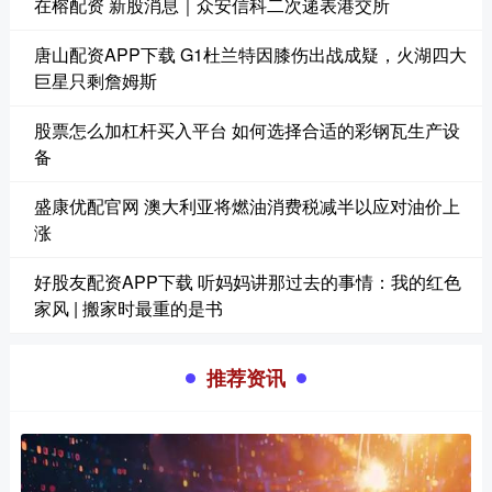
在榕配资 新股消息｜众安信科二次递表港交所
唐山配资APP下载 G1杜兰特因膝伤出战成疑，火湖四大
巨星只剩詹姆斯
股票怎么加杠杆买入平台 如何选择合适的彩钢瓦生产设
备
盛康优配官网 澳大利亚将燃油消费税减半以应对油价上
涨
好股友配资APP下载 听妈妈讲那过去的事情：我的红色
家风 | 搬家时最重的是书
推荐资讯