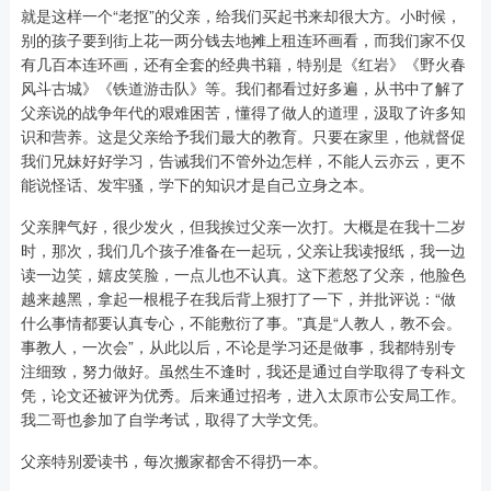
就是这样一个“老抠”的父亲，给我们买起书来却很大方。小时候，
别的孩子要到街上花一两分钱去地摊上租连环画看，而我们家不仅
有几百本连环画，还有全套的经典书籍，特别是《红岩》《野火春
风斗古城》《铁道游击队》等。我们都看过好多遍，从书中了解了
父亲说的战争年代的艰难困苦，懂得了做人的道理，汲取了许多知
识和营养。这是父亲给予我们最大的教育。只要在家里，他就督促
我们兄妹好好学习，告诫我们不管外边怎样，不能人云亦云，更不
能说怪话、发牢骚，学下的知识才是自己立身之本。
父亲脾气好，很少发火，但我挨过父亲一次打。大概是在我十二岁
时，那次，我们几个孩子准备在一起玩，父亲让我读报纸，我一边
读一边笑，嬉皮笑脸，一点儿也不认真。这下惹怒了父亲，他脸色
越来越黑，拿起一根棍子在我后背上狠打了一下，并批评说：“做
什么事情都要认真专心，不能敷衍了事。”真是“人教人，教不会。
事教人，一次会”，从此以后，不论是学习还是做事，我都特别专
注细致，努力做好。虽然生不逢时，我还是通过自学取得了专科文
凭，论文还被评为优秀。后来通过招考，进入太原市公安局工作。
我二哥也参加了自学考试，取得了大学文凭。
父亲特别爱读书，每次搬家都舍不得扔一本。