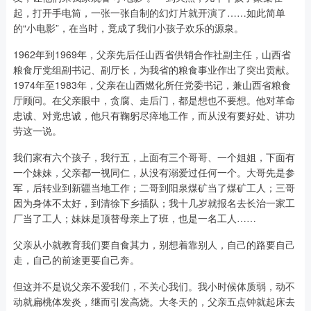
起，打开手电筒，一张一张自制的幻灯片就开演了……如此简单
的“小电影”，在当时，竟成了我们小孩子欢乐的源泉。
1962年到1969年，父亲先后任山西省供销合作社副主任，山西省
粮食厅党组副书记、副厅长，为我省的粮食事业作出了突出贡献。
1974年至1983年，父亲在山西燃化所任党委书记，兼山西省粮食
厅顾问。在父亲眼中，贪腐、走后门，都是想也不要想。他对革命
忠诚、对党忠诚，他只有鞠躬尽瘁地工作，而从没有要好处、讲功
劳这一说。
我们家有六个孩子，我行五，上面有三个哥哥、一个姐姐，下面有
一个妹妹，父亲都一视同仁，从没有溺爱过任何一个。大哥先是参
军，后转业到新疆当地工作；二哥到阳泉煤矿当了煤矿工人；三哥
因为身体不太好，到清徐下乡插队；我十几岁就报名去长治一家工
厂当了工人；妹妹是顶替母亲上了班，也是一名工人……
父亲从小就教育我们要自食其力，别想着靠别人，自己的路要自己
走，自己的前途更要自己奔。
但这并不是说父亲不爱我们，不关心我们。我小时候体质弱，动不
动就扁桃体发炎，继而引发高烧。大冬天的，父亲五点钟就起床去