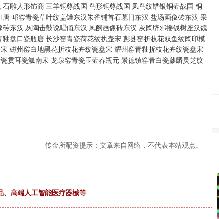
 石雕人形饰商 三羊铜尊战国 鸟形铜尊战国 凤鸟纹错银铜壶战国 铜
印唐 邛窑青瓷草叶纹盖罐东汉朱雀铺首石墓门东汉 盐场画像砖东汉 采
像砖东汉 灰陶击鼓说唱俑东汉 凤阙画像砖东汉 灰陶辟邪摇钱树座汉魏
青釉盘口瓷瓶唐 长沙窑青瓷荷花纹执壶宋 彭县窑折枝花双鱼纹陶印模
罐宋 磁州窑白地黑花折枝花卉纹瓷盘宋 耀州窑青釉折枝花卉纹瓷盘宋
青瓷贯耳瓷觚南宋 龙泉窑青瓷玉壶春瓶元 景德镇窑青白瓷麒麟灵芝纹
传金所配资提示：文章来自网络，不代表本站观点。
品、高端人工智能医疗器械等