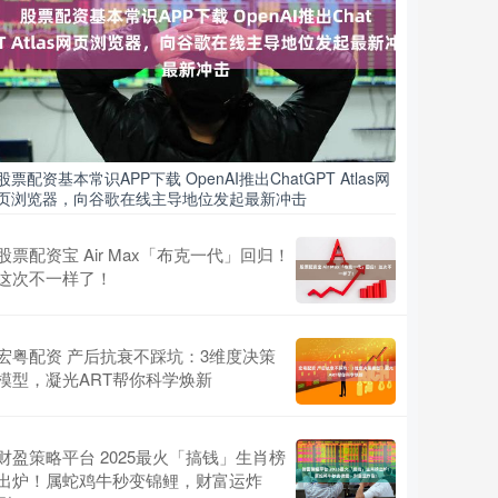
股票配资基本常识APP下载 OpenAI推出ChatGPT Atlas网
页浏览器，向谷歌在线主导地位发起最新冲击
股票配资宝 Air Max「布克一代」回归！
这次不一样了！
宏粤配资 产后抗衰不踩坑：3维度决策
模型，凝光ART帮你科学焕新
财盈策略平台 2025最火「搞钱」生肖榜
出炉！属蛇鸡牛秒变锦鲤，财富运炸