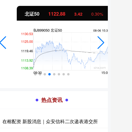
北证50
1122.88
创业
3.42
0.30%
热点资讯
在榕配资 新股消息｜众安信科二次递表港交所