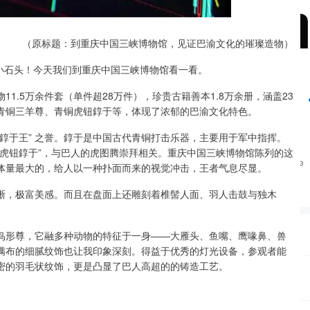
沪深300
4651.31
24%
-6.85
-0.15%
（原标题：到重庆中国三峡博物馆，见证巴渝文化的璀璨造物）
师小石头！今天我们到重庆中国三峡博物馆看一看。
1.5万余件套（单件超28万件），珍贵古籍善本1.8万余册，涵盖23
青铜三羊尊、青铜虎钮錞于等，体现了浓郁的巴渝文化特色。
錞于王” 之誉。錞于是中国古代青铜打击乐器，主要用于军中指挥。
虎钮錞于”，与巴人的虎图腾崇拜相关。重庆中国三峡博物馆陈列的这
体量最大的，给人以一种扑面而来的视觉冲击，王者气息尽显。
晰，极富美感。而且在盘面上还雕刻着椎髻人面、羽人击鼓与独木
鸟形尊，它融多种动物的特征于一身——大雁头、鱼嘴、鹰喙鼻、兽
满布的细腻纹饰也让我印象深刻。得益于优秀的灯光设备，参观者能
密的羽毛状纹饰，更是凸显了巴人高超的的铸造工艺。