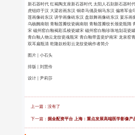
新石器时代 红褐陶支座新石器时代 太阳人石刻新石器时代
虎钮錞于汉 大梁岩画东汉 铜牵马俑及铜马东汉 偏将军金
莲画像砖东汉 讲学画像砖东汉 盘鼓舞画像砖东汉 宴乐画
乌杨阙南朝 青釉莲瓣纹瓷碗南朝 青釉莲瓣纹长颈瓷瓶隋 
宋 磁州窑白釉褐彩瓜棱瓷罐宋 磁州窑白釉珍珠地划花瓷
青白釉人物云龙纹瓷魂瓶宋 青白釉带盖瓷炉南宋 龙泉窑
双耳扁瓶清 乾隆款粉彩云龙纹瓷碗作者简介
图片 | 小石头
排版 | 刘慧伶
设计 | 尹莉莎
上一篇：没有了
下一篇：
掘金配资平台 上海：重点发展高端医学影像产