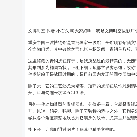
深证成指
14110.12
2
0.57%
-34.08
-0.
文博时空 作者 小石头 嗨大家好啊，我是文博时空摄影
重庆中国三峡博物馆是首批国家一级馆，全馆现有馆藏文物1
个文物门类。其中镇馆之宝包括乌杨汉阙、青铜鸟形尊、
这里馆藏的青铜虎钮錞于，是我所见过的最精美的，无愧“
其形制多为椭圆筒状，上粗下细，顶部常设虎形钮，故称“
件虎钮錞于是战国时期的，是目前国内发现的同类器物中
除了大，它的工艺还尤为精湛。顶部的虎形钮纹饰雕刻清
舟、鱼与勾连云纹等五组图语。
另外一件动物造型的青铜器也十分值得一看，它就是青铜
耳、凤冠、鸽身、鸭脚。除了它独特的造型之外，它周身
够从各个角度清楚地欣赏到它满身的纹饰。尤其是那些细
接下来，让我们通过图片了解其他精美文物吧。