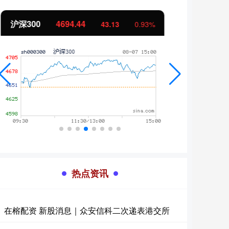
北证50
1134.24
创业
11.37
1.01%
热点资讯
在榕配资 新股消息｜众安信科二次递表港交所