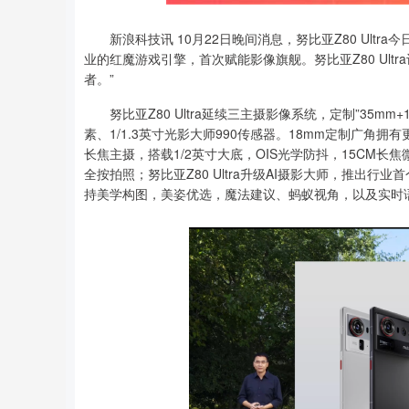
新浪科技讯 10月22日晚间消息，努比亚Z80 Ultr
深证成指
14311.01
8
1.02%
200.89
1.
业的红魔游戏引擎，首次赋能影像旗舰。努比亚Z80 Ul
者。”
努比亚Z80 Ultra延续三主摄影像系统，定制”35mm
素、1/1.3英寸光影大师990传感器。18mm定制广角拥有
长焦主摄，搭载1/2英寸大底，OIS光学防抖，15CM
全按拍照；努比亚Z80 Ultra升级AI摄影大师，推出
持美学构图，美姿优选，魔法建议、蚂蚁视角，以及实时语音