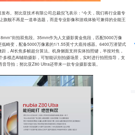
a今日发布。努比亚技术有限公司总裁倪飞表示：“今天，我们将行业最专
沪深300
4694.44
42%
43.13
0.93%
tra让旗舰不再是一道单选题，而是专业影像和游戏体验可兼得的全能王
+18mm”街拍双焦段。35mm作为人文摄影黄金焦段，匹配5000万像
更低畸变，配备5000万像素的1/1.55英寸大底传感器。6400万潜望式
长焦微距，AI长焦多帧超分算法。机身侧面支持实体拍照键，半按对焦，
行业首个多模态AI辅助摄影，可智能识别拍摄场景，实时进行拍照指导，支
导拍；努比亚Z80 Ultra还带来一款专业摄影套装。