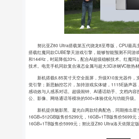
努比亚Z80 Ultra搭载第五代骁龙8至尊版，CPU最高主频达
搭载红魔同款CUBE擎天游戏引擎，能够智能预测不同游
和144Hz，时延降低33%，配合AI超级稳帧技术。红
技术。电竞手机同款复合液态金属与超大3D冰钢VC散热
新机搭载6.85英寸天空全面屏，升级X10发光器件，支持
觉引擎；新思触控芯片，加持游戏实体键，1115E扬声器，7
感动效与人感系对话。超级闹钟、AI通话助手、文档内容搜
公、影像、网络通话等模块的500+体验优化与功能升级。
新机提供魅影黑、凝光白两款经典配色，同期推出星空典藏版
16GB+512GB版售价5299元，16GB+1TB版售价5699元
16GB+1TB版售价5999元；努比亚Z80 Ultra洛天依限定版