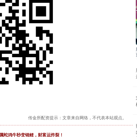
传金所配资提示：文章来自网络，不代表本站观点。
！属蛇鸡牛秒变锦鲤，财富运炸裂！