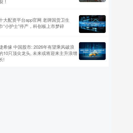
裂！
十大配资平台app官网 老牌国货卫生
巾“小护士”停产，科创板上市梦碎
捷希缘 中国股市: 2026年有望乘风破浪
的10只顶尖龙头, 未来或将迎来主升浪增
长!