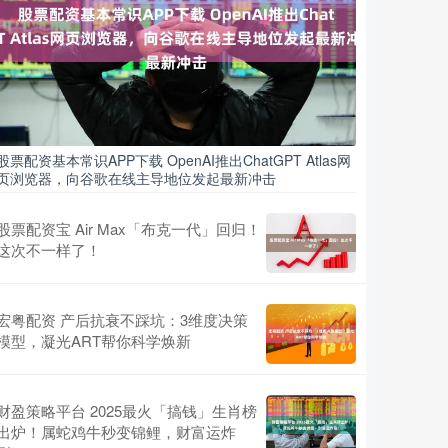
股票配资基本常识APP下载 OpenAI推出ChatGPT Atlas网
页浏览器，向谷歌在线主导地位发起最新冲击
股票配资宝 Air Max「布克一代」回归！
这次不一样了！
宏粤配资 产后抗衰不踩坑：3维度决策
模型，凝光ART帮你科学焕新
财盈策略平台 2025最火「搞钱」生肖榜
出炉！属蛇鸡牛秒变锦鲤，财富运炸