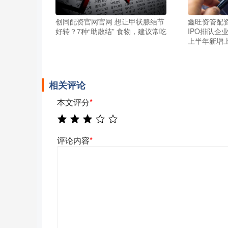
创同配资官网官网 想让甲状腺结节
鑫旺资管配
好转？7种“助散结” 食物，建议常吃
IPO排队企
上半年新增
相关评论
本文评分
*
评论内容
*