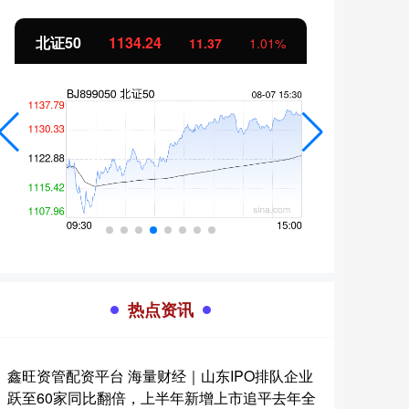
北证50
1134.24
创业
11.37
1.01%
热点资讯
鑫旺资管配资平台 海量财经｜山东IPO排队企业
跃至60家同比翻倍，上半年新增上市追平去年全