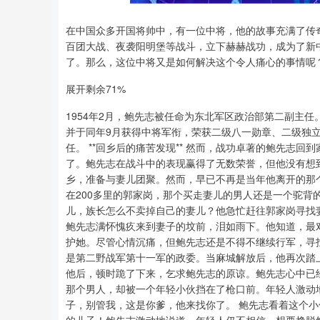
在中国众多开国将帅中，有一位中将，他的故事充满了传奇
深证成指
14311.01
8
1.02%
200.89
1.
百团大战、夜袭阳明堡等战斗，立下赫赫战功，成为了新
了。那么，这位中将又是如何解决这个令人痛心的事情呢
展开剩余71%
1954年2月，鲍先志被任命为东北军区政治部第二副主任
并于同年9月获得中将军衔，荣获二级八一勋章、二级独立
任。 **回乡后的痛苦发现** 然而，战功卓著的鲍先志
了。鲍先志在战斗中的表现赢得了无数荣誉，但他没有想
乡，准备与妻儿团聚。然而，早已不再是当年他离开的那
在200多里的郭家岗，那个买走妻儿的男人还是一个驼背
儿，族长怎么不卖掉自己的妻儿？他急忙赶往郭家岗寻找
鲍先志满怀愧疚来到妻子的坟前，泪如雨下。他知道，最
护她。尽管心情沉痛，但鲍先志还是不得不继续行军，寻找儿子
是第二野战军第十一军的政委。当麻城解放后，他再次踏
他后，顿时跪了下来，乞求鲍先志的原谅。鲍先志心中已
那个男人，却被一个年轻小伙挡在了枪口前。年轻人激动
子，别管我，这是你爹，他来找你了。 鲍先志看着这个