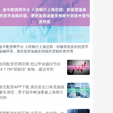
金牛配资网平台 人民银行上海总部：积极营造良好的货币
金融环境，更好发挥金融支持稳外贸稳外资作用
创同配资官网官网 想让甲状腺结节好
转？7种“助散结” 食物，建议常吃
新宝配资APP下载 酒后发生口角竟踢踹
豪车泄愤，男子因寻衅滋事被上海警方
刑拘
巢网配资APP下载 凉茶凉，金戈软，白