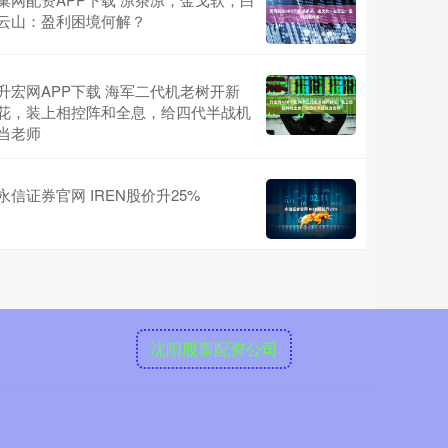
云山：盈利困境何解？
升宏网APP下载 海军二代机老树开新
花，装上相控阵和全息，给四代半战机
当老师
永信证券官网 IREN股价升25%
沈阳股票配资公司