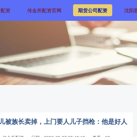
所配资
传金所配资官网
期货公司配资
沈阳
妻儿被族长卖掉，上门要人儿子挡枪：他是好人