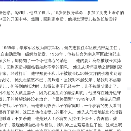
色彩。5岁时，他成了孤儿，15岁便投身革命，参加了历史上著名的
沪深300
4694.44
42%
43.13
0.93%
中国的开国中将。然而，回到家乡后，他却发现妻儿被族长给卖掉
？
。1955年，华东军区改为南京军区，鲍先志担任军区政治部副主任，
自由勋章和一级解放勋章。1956年，他被任命为南京军区政治部主
回到家乡后，却得知了一个令他痛心的消息——他的妻儿竟然被族长卖掉
到，回到家后却面临着如此不幸的消息。 鲍先志满怀激动之情回到家
个家。经过打听，他得知妻子和儿子被族长以50块大洋的价格卖到远
的农民。 鲍先志愤怒不已，痛斥道：是我对不起父亲，是我对不起妻
妻儿，但等到他抵达时，却得知妻子已经去世，儿子被继父带走了。
对不起的人就是妻子，因为在她生命的最后时刻，他没有在她身边守
的希望始终没有放弃。 **最终团聚** 1949年3月，鲍先志已经
上寻找儿子的路。当他来到收养儿子的家庭时，一个驼背的男人看到
经有了猜测，这正是他抢走妻儿的那个人。 鲍先志气愤地拔出枪指着
地喊道：不要杀他，他是好人！驼背男人拉住小伙子，告诉他：孩
小伙子，发现他和自己非常相似，顿时冲上去紧紧抱住了他。这就是我