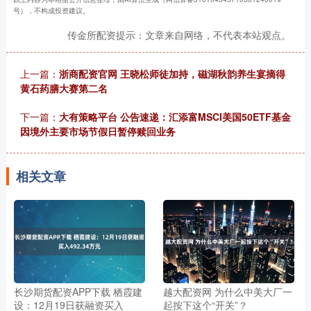
号），不构成投资建议。
传金所配资提示：文章来自网络，不代表本站观点。
上一篇：
浙商配资官网 王晓松师徒加持，磁湖秋韵养生宴摘得
黄石药膳大赛第二名
下一篇：
大有策略平台 公告速递：汇添富MSCI美国50ETF基金
因境外主要市场节假日暂停赎回业务
相关文章
长沙期货配资APP下载 栖霞建
越大配资网 为什么中美大厂一
设：12月19日获融资买入
起按下这个“开关”？