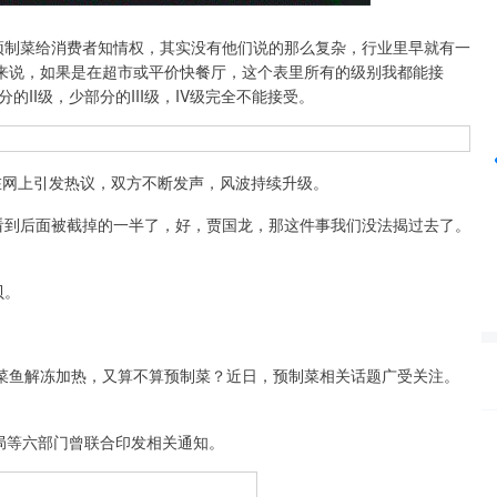
制菜给消费者知情权，其实没有他们说的那么复杂，行业里早就有一
沪深300
4651.31
24%
-6.85
-0.15%
来说，如果是在超市或平价快餐厅，这个表里所有的级别我都能接
II级，少部分的III级，IV级完全不能接受。
在网上引发热议，双方不断发声，风波持续升级。
到后面被截掉的一半了，好，贾国龙，那这件事我们没法揭过去了。
贝。
鱼解冻加热，又算不算预制菜？近日，预制菜相关话题广受关注。
局等六部门曾联合印发相关通知。