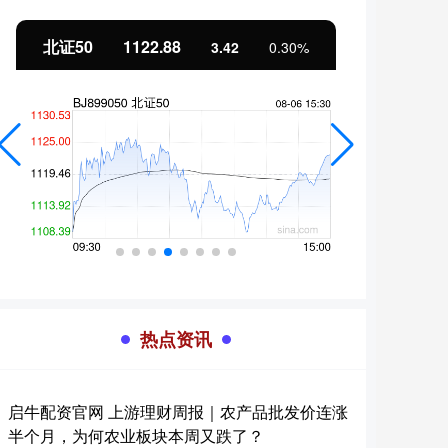
北证50
1122.88
创业
3.42
0.30%
热点资讯
启牛配资官网 上游理财周报｜农产品批发价连涨
半个月，为何农业板块本周又跌了？