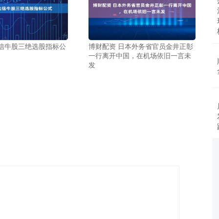
达信牛股三绝选股指标公
博财配资 日本外务省官员金井正彰
一行离开中国，在机场依旧一言未
发