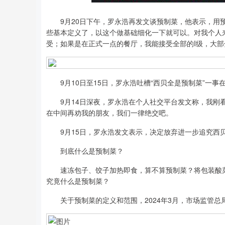
9月20日下午，罗永浩再发文谈预制菜，他表示，用预
深证成指
14110.12
2
0.57%
-34.08
-0.
些基本定义了，以这个做基础细化一下就可以。对我个人
受；如果是在正式一点的餐厅，我能接受全部的I级，大部分的
9月10日至15日，罗永浩吐槽“西贝全是预制菜”一事
9月14日深夜，罗永浩在个人社交平台发文称，我刚看
在中间再劝我的朋友，我们一律绝交吧。
9月15日，罗永浩发文表示，决定放弃进一步追究西
到底什么是预制菜？
速冻包子、饺子加热即食，算不算预制菜？将包装酸菜
究竟什么是预制菜？
关于预制菜的定义和范围，2024年3月，市场监管总