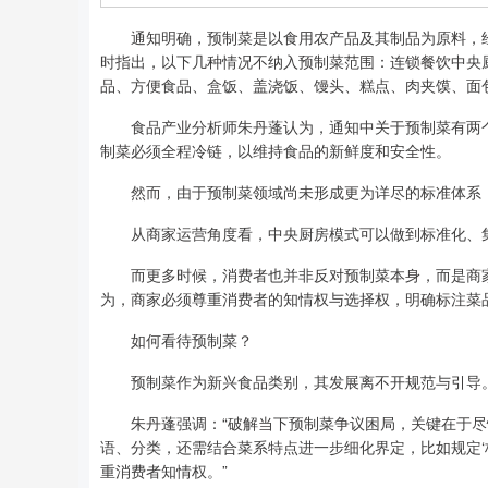
通知明确，预制菜是以食用农产品及其制品为原料，经
时指出，以下几种情况不纳入预制菜范围：连锁餐饮中央
品、方便食品、盒饭、盖浇饭、馒头、糕点、肉夹馍、面
食品产业分析师朱丹蓬认为，通知中关于预制菜有两个
制菜必须全程冷链，以维持食品的新鲜度和安全性。
然而，由于预制菜领域尚未形成更为详尽的标准体系，
从商家运营角度看，中央厨房模式可以做到标准化、集约
而更多时候，消费者也并非反对预制菜本身，而是商家
为，商家必须尊重消费者的知情权与选择权，明确标注菜
如何看待预制菜？
预制菜作为新兴食品类别，其发展离不开规范与引导
朱丹蓬强调：“破解当下预制菜争议困局，关键在于尽快
语、分类，还需结合菜系特点进一步细化界定，比如规定‘
重消费者知情权。”