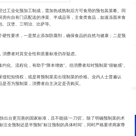
过工业化预加工制成，需加热或熟制后方可食用的预包装菜肴。同
厨房向自有门店配送的净菜、半成品等，主食类食品，如速冻面米食
包、汉堡、三明治、比萨等。
硬性要求，一是禁止添加防腐剂，确保食品的自然与健康；二是预
消费者对其安全性和质量标准仍存疑虑。
化、流程化，有助于“降本增效”。但消费者却对预制菜“很敏感”。
侵犯知情权，或是将预制菜卖出现制菜的价格。业内人士普遍认
品是否为预制菜，消费者自主决定是否购买。
。
出台更完善的国家标准，且不能搞‘一刀切’。除了明确预制菜的术
标注全预制还是半预制’‘标注预制的具体时间’，同时严格要求商家尊