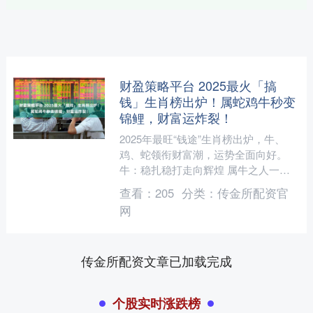
财盈策略平台 2025最火「搞
钱」生肖榜出炉！属蛇鸡牛秒变
锦鲤，财富运炸裂！
2025年最旺“钱途”生肖榜出炉，牛、
鸡、蛇领衔财富潮，运势全面向好。
牛：稳扎稳打走向辉煌 属牛之人一向
以踏实著称，2025年的财富格局也将延
查看：
205
分类：
传金所配资官
续这一特质。凭借....
网
传金所配资文章已加载完成
个股实时涨跌榜