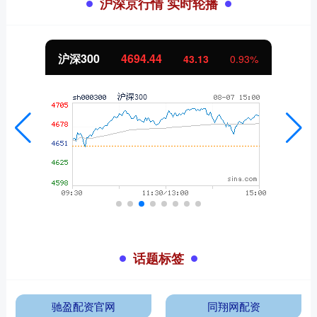
沪深京行情 实时轮播
沪深300
4694.44
43.13
0.93%
话题标签
驰盈配资官网
同翔网配资