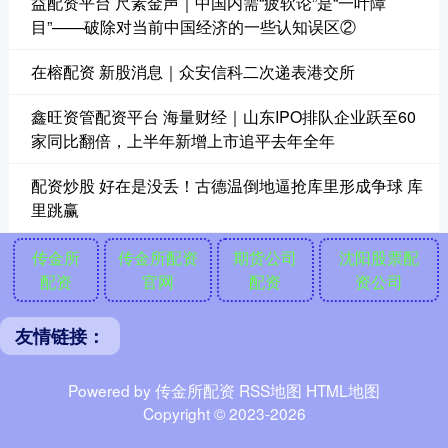
益配资平台 尺素金声｜中国内需“疲软论”是“一叶障
目”——破除对当前中国经济的一些认知误区②
在榕配资 新股消息｜众安信科二次递表港交所
鑫旺资管配资平台 海量财经｜山东IPO排队企业跃至60
家同比翻倍，上半年新增上市追平去年全年
配资炒股 好在是没丢！古德温倒地逼抢库里形成争球 库
里跳赢
传金所
传金所配资
期货公司
沈阳股票配
配资
官网
配资
资公司
友情链接：
Powered by
传金所配资
RSS地图
HTML地图
Copyright
© 2023-2026