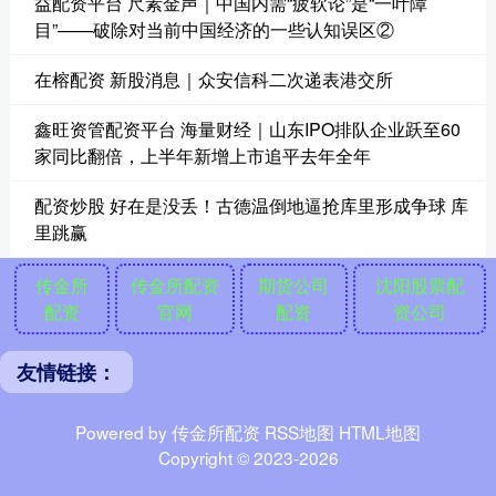
益配资平台 尺素金声｜中国内需“疲软论”是“一叶障
目”——破除对当前中国经济的一些认知误区②
在榕配资 新股消息｜众安信科二次递表港交所
鑫旺资管配资平台 海量财经｜山东IPO排队企业跃至60
家同比翻倍，上半年新增上市追平去年全年
配资炒股 好在是没丢！古德温倒地逼抢库里形成争球 库
里跳赢
传金所
传金所配资
期货公司
沈阳股票配
配资
官网
配资
资公司
友情链接：
Powered by
传金所配资
RSS地图
HTML地图
Copyright
© 2023-2026