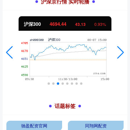
沪深京行情 实时轮播
沪深300
4694.44
43.13
0.93%
话题标签
驰盈配资官网
同翔网配资