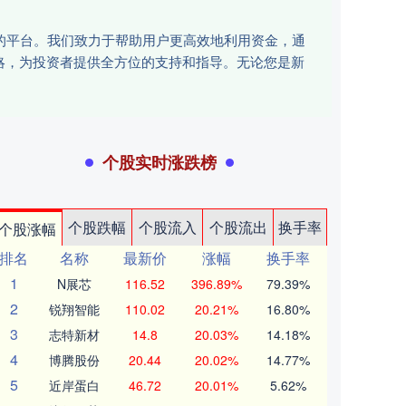
讯的平台。我们致力于帮助用户更高效地利用资金，通
略，为投资者提供全方位的支持和指导。无论您是新
个股实时涨跌榜
个股跌幅
个股流入
个股流出
换手率
个股涨幅
排名
名称
最新价
涨幅
换手率
1
N展芯
116.52
396.89%
79.39%
2
锐翔智能
110.02
20.21%
16.80%
3
志特新材
14.8
20.03%
14.18%
4
博腾股份
20.44
20.02%
14.77%
5
近岸蛋白
46.72
20.01%
5.62%