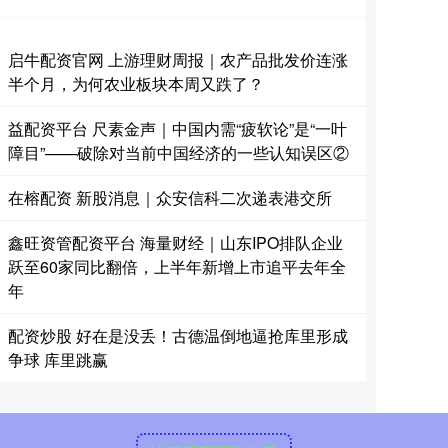
启牛配资官网 上游理财周报｜农产品批发价连涨
半个月，为何农业板块本周又跌了？
益配资平台 尺素金声｜中国内需“疲软论”是“一叶
障目”——破除对当前中国经济的一些认知误区②
在榕配资 新股消息｜众安信科二次递表港交所
鑫旺资管配资平台 海量财经｜山东IPO排队企业
跃至60家同比翻倍，上半年新增上市追平去年全
年
配资炒股 好在是没丢！古德温倒地逼抢库里形成
争球 库里跳赢