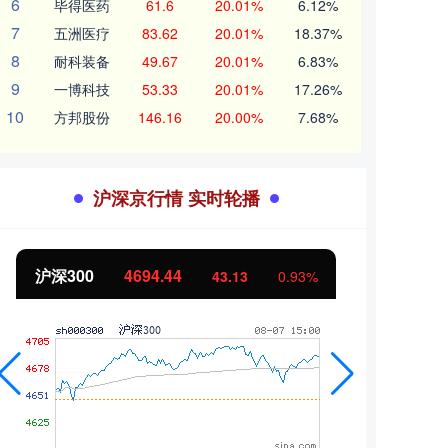
6
毕得医药
61.6
20.01%
6.12%
7
五洲医疗
83.62
20.01%
18.37%
8
耐科装备
49.67
20.01%
6.83%
9
一博科技
53.33
20.01%
17.26%
10
方邦股份
146.16
20.00%
7.68%
沪深京行情 实时轮播
北证50
1134.24
创业
11.37
1.01%