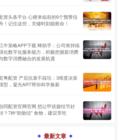
配资头条平台 心梗来临前的6个预警信
号！记住这些，关键时刻能救命！
亿牛策略APP下载 蜂助手：公司将持续
强化数字化服务能力，积极把握新消费
与数字消费融合的发展机遇
宏粤配资 产后抗衰不踩坑：3维度决策
模型，凝光ART帮你科学焕新
创同配资官网官网 想让甲状腺结节好
转？7种“助散结” 食物，建议常吃
最新文章