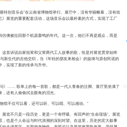
记忆展特别音乐会”在云南省博物馆举行。展厅中，没有华丽帷幕，没有炫
沪深300
4651.31
24%
-6.85
-0.15%
忆》展览的重要配套活动，这场音乐会以最朴素的方式，实现了工厂
间仿佛被拉回那个机器轰鸣的年代。这一次，他们不再是观众，而是
。这首诉说自家祖辈和父辈两代工人故事的歌，恰是对展览贯穿始终
乐声与新生代的吉他交织，当《年轻的朋友来相会》的旋律与原创民谣的
中，实现了新的传承与升华。
的问》…… 歌单上的每一首歌，都是一代人青春的注脚。展厅里坐满了
录，还有人偷偷拭去眼角的泪光。
物馆不仅可以看，还可以听、可以唱、可以感动。”
日。展览不只是一段历史，更是一个有呼吸、有回声的“生命现场”。展览
对话，也是个人命运与时代浪潮的深刻对望。在这里，历史的宏大叙事
不妨走进展厅，在那些老物件、老照片以及展览推荐歌单里，寻找属