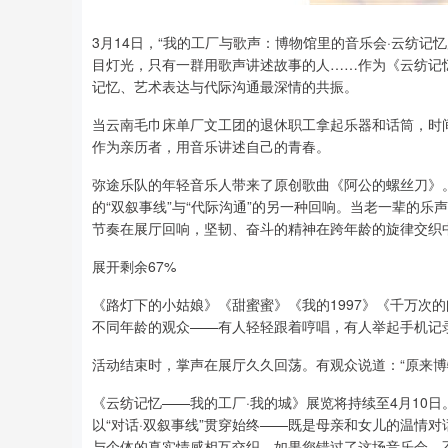
3月14日，“我的工厂与歌声：博物馆里的音乐会·云纺
深证成指
14110.12
2
0.57%
-34.08
-0.
目灯光，只有一群用歌声讲述故事的人……作为《云纺记
记忆、艺术表达与代际沟通最深情的共振。
当云南毛巾床单厂文工团的退休职工拿起乐器和话筒，时
作为亲历者，用音乐讲述自己的青春。
弥途乐队的年轻音乐人带来了原创歌曲《阿公的螺丝刀》
的“双叙事线”与“代际沟通”的另一种回响。当老一辈的
节奏在展厅回响，坚韧、奋斗的精神在跨年龄的旋律交织
展开剩余67%
《路灯下的小姑娘》《甜蜜蜜》《我的1997》《千万次
不同年龄的观众——有人轻轻跟着哼唱，有人举起手机记
活动结束时，掌声在展厅久久回荡。有观众说道：“原来博
《云纺记忆——我的工厂·我的城》展览将持续至4月10
以“对话·双叙事线”贯穿始终——既是母亲和女儿的温情
与个体的真实情感相互交织。如果您错过了这场音乐会，