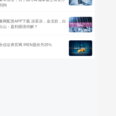
刑拘
巢网配资APP下载 凉茶凉，金戈软，白
云山：盈利困境何解？
永信证券官网 IREN股价升25%