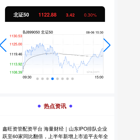
北证50
1122.88
创业
3.42
0.30%
热点资讯
鑫旺资管配资平台 海量财经｜山东IPO排队企业
跃至60家同比翻倍，上半年新增上市追平去年全