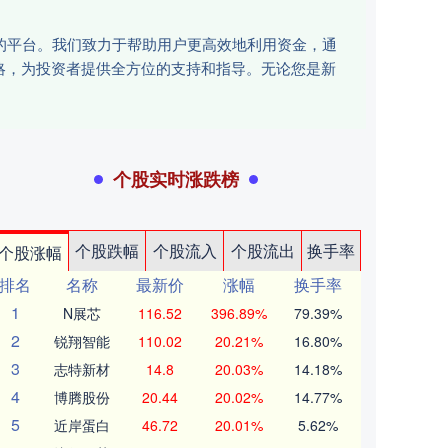
讯的平台。我们致力于帮助用户更高效地利用资金，通
略，为投资者提供全方位的支持和指导。无论您是新
个股实时涨跌榜
个股跌幅
个股流入
个股流出
换手率
个股涨幅
排名
名称
最新价
涨幅
换手率
1
N展芯
116.52
396.89%
79.39%
2
锐翔智能
110.02
20.21%
16.80%
3
志特新材
14.8
20.03%
14.18%
4
博腾股份
20.44
20.02%
14.77%
5
近岸蛋白
46.72
20.01%
5.62%