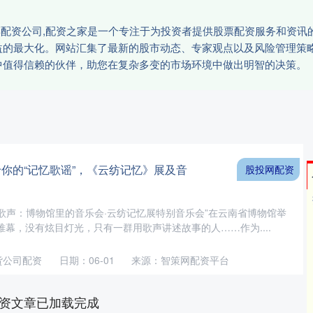
股票配资公司,配资之家是一个专注于为投资者提供股票配资服务和资
益的最大化。网站汇集了最新的股市动态、专家观点以及风险管理策
中值得信赖的伙伴，助您在复杂多变的市场环境中做出明智的决策。
于你的“记忆歌谣”，《云纺记忆》展及音
股投网配资
与歌声：博物馆里的音乐会·云纺记忆展特别音乐会”在云南省博物馆举
幕，没有炫目灯光，只有一群用歌声讲述故事的人……作为....
货公司配资
日期：06-01
来源：智策网配资平台
资文章已加载完成