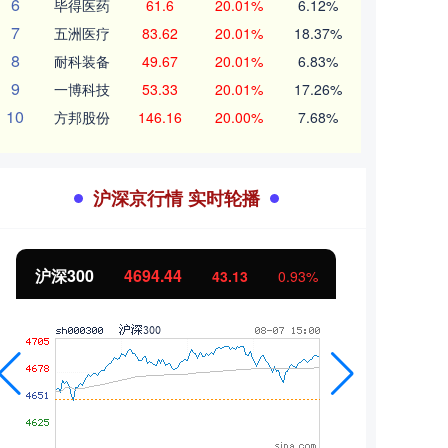
6
毕得医药
61.6
20.01%
6.12%
7
五洲医疗
83.62
20.01%
18.37%
8
耐科装备
49.67
20.01%
6.83%
9
一博科技
53.33
20.01%
17.26%
10
方邦股份
146.16
20.00%
7.68%
沪深京行情 实时轮播
北证50
1134.24
创业
11.37
1.01%