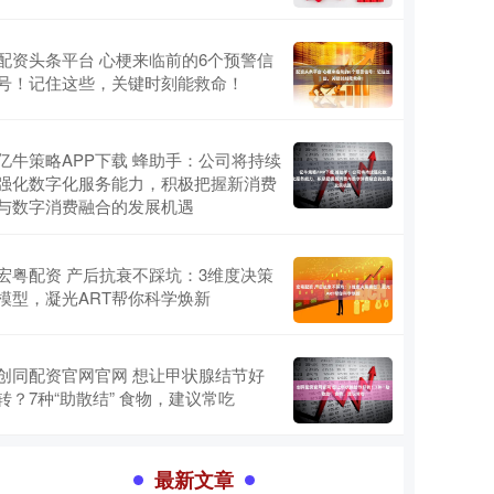
配资头条平台 心梗来临前的6个预警信
号！记住这些，关键时刻能救命！
亿牛策略APP下载 蜂助手：公司将持续
强化数字化服务能力，积极把握新消费
与数字消费融合的发展机遇
宏粤配资 产后抗衰不踩坑：3维度决策
模型，凝光ART帮你科学焕新
创同配资官网官网 想让甲状腺结节好
转？7种“助散结” 食物，建议常吃
最新文章