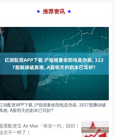
推荐资讯
亿润配资APP下载 沪指缩量收阳线是伪装, 3237股飘绿破
真相, A股明天的剧本已写好?
股票配资宝 Air Max「布克一代」回归！
这次不一样了！