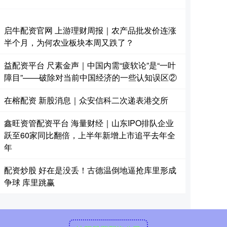
启牛配资官网 上游理财周报｜农产品批发价连涨
半个月，为何农业板块本周又跌了？
益配资平台 尺素金声｜中国内需“疲软论”是“一叶
障目”——破除对当前中国经济的一些认知误区②
在榕配资 新股消息｜众安信科二次递表港交所
鑫旺资管配资平台 海量财经｜山东IPO排队企业
跃至60家同比翻倍，上半年新增上市追平去年全
年
配资炒股 好在是没丢！古德温倒地逼抢库里形成
争球 库里跳赢