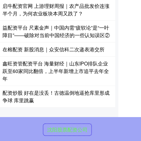
启牛配资官网 上游理财周报｜农产品批发价连涨
半个月，为何农业板块本周又跌了？
益配资平台 尺素金声｜中国内需“疲软论”是“一叶
障目”——破除对当前中国经济的一些认知误区②
在榕配资 新股消息｜众安信科二次递表港交所
鑫旺资管配资平台 海量财经｜山东IPO排队企业
跃至60家同比翻倍，上半年新增上市追平去年全
年
配资炒股 好在是没丢！古德温倒地逼抢库里形成
争球 库里跳赢
沈阳股票配资公司