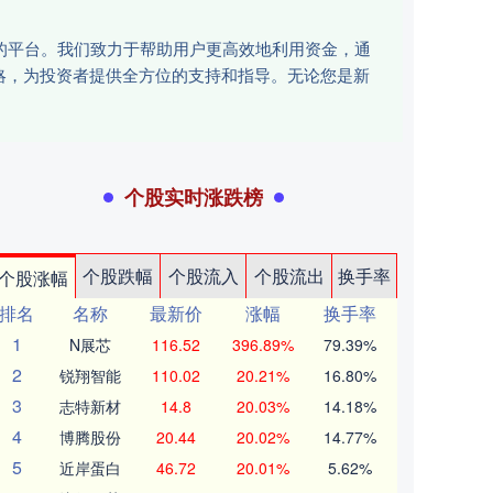
讯的平台。我们致力于帮助用户更高效地利用资金，通
略，为投资者提供全方位的支持和指导。无论您是新
个股实时涨跌榜
个股跌幅
个股流入
个股流出
换手率
个股涨幅
排名
名称
最新价
涨幅
换手率
1
N展芯
116.52
396.89%
79.39%
2
锐翔智能
110.02
20.21%
16.80%
3
志特新材
14.8
20.03%
14.18%
4
博腾股份
20.44
20.02%
14.77%
5
近岸蛋白
46.72
20.01%
5.62%