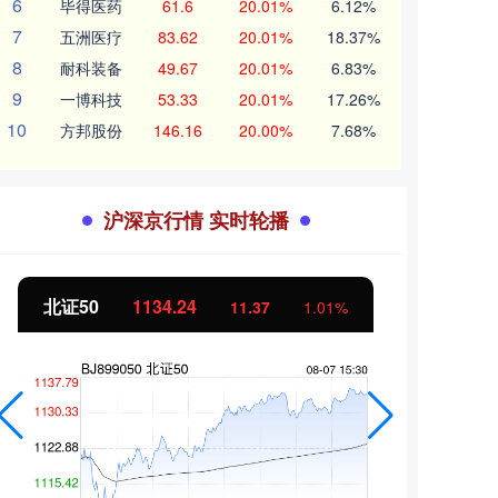
6
毕得医药
61.6
20.01%
6.12%
7
五洲医疗
83.62
20.01%
18.37%
8
耐科装备
49.67
20.01%
6.83%
9
一博科技
53.33
20.01%
17.26%
10
方邦股份
146.16
20.00%
7.68%
沪深京行情 实时轮播
北证50
1134.24
创业
11.37
1.01%