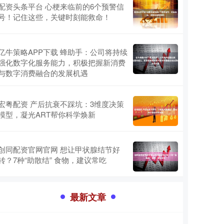
配资头条平台 心梗来临前的6个预警信
号！记住这些，关键时刻能救命！
亿牛策略APP下载 蜂助手：公司将持续
强化数字化服务能力，积极把握新消费
与数字消费融合的发展机遇
宏粤配资 产后抗衰不踩坑：3维度决策
模型，凝光ART帮你科学焕新
创同配资官网官网 想让甲状腺结节好
转？7种“助散结” 食物，建议常吃
最新文章