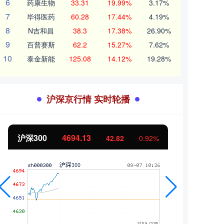
6
药康生物
33.31
19.99%
3.17%
7
毕得医药
60.28
17.44%
4.19%
8
N吉和昌
38.3
17.38%
26.90%
9
百普赛斯
62.2
15.27%
7.62%
10
泰金新能
125.08
14.12%
19.28%
沪深京行情 实时轮播
北证50
1118.95
创业
-3.93
-0.35%