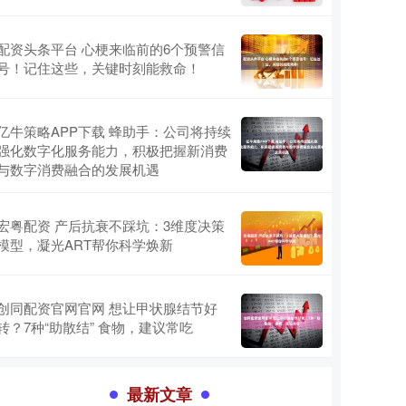
配资头条平台 心梗来临前的6个预警信
号！记住这些，关键时刻能救命！
亿牛策略APP下载 蜂助手：公司将持续
强化数字化服务能力，积极把握新消费
与数字消费融合的发展机遇
宏粤配资 产后抗衰不踩坑：3维度决策
模型，凝光ART帮你科学焕新
创同配资官网官网 想让甲状腺结节好
转？7种“助散结” 食物，建议常吃
最新文章