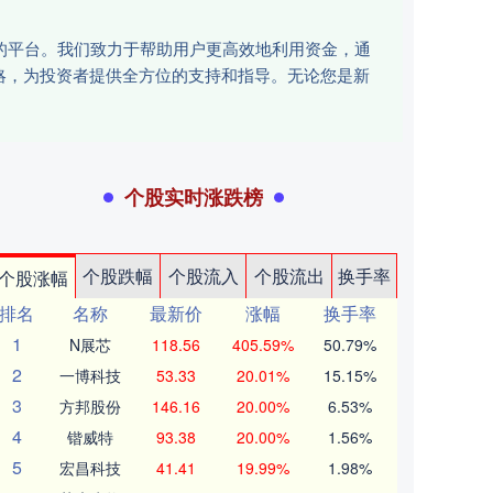
讯的平台。我们致力于帮助用户更高效地利用资金，通
略，为投资者提供全方位的支持和指导。无论您是新
个股实时涨跌榜
个股跌幅
个股流入
个股流出
换手率
个股涨幅
排名
名称
最新价
涨幅
换手率
1
N展芯
118.56
405.59%
50.79%
2
一博科技
53.33
20.01%
15.15%
3
方邦股份
146.16
20.00%
6.53%
4
锴威特
93.38
20.00%
1.56%
5
宏昌科技
41.41
19.99%
1.98%